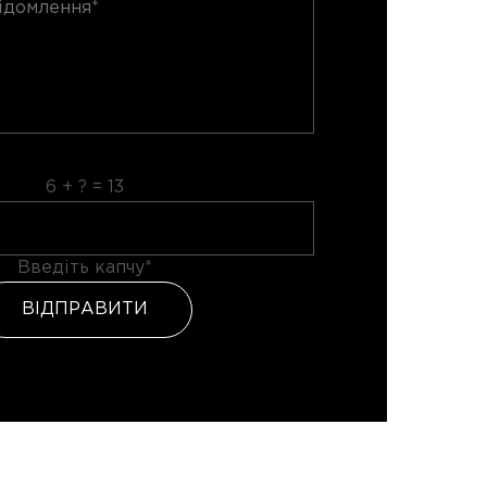
6 + ? = 13
Введіть капчу*
ВІДПРАВИТИ